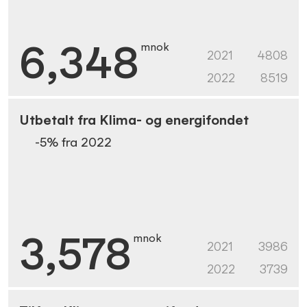
6,348
mnok
2021
4808
2022
8519
Utbetalt fra Klima- og energifondet
-5
% fra
2022
3,578
mnok
2021
3986
2022
3739