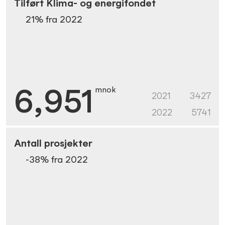
Tilført Klima- og energifondet
21
% fra
2022
6,951
mnok
2021
3427
2022
5741
Antall prosjekter
-38
% fra
2022