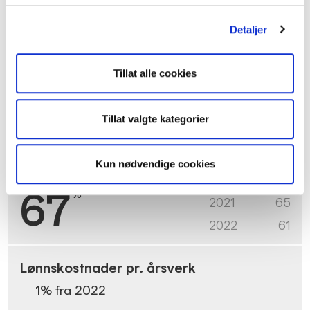
16
%
2021
15
Detaljer
2022
16
Lønnsandel av administrasjonstilskudd
Tillat alle cookies
9
% fra
2022
Tillat valgte kategorier
Kun nødvendige cookies
67
%
2021
65
2022
61
Lønnskostnader pr. årsverk
1
% fra
2022