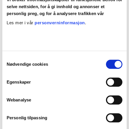
selve nettsiden, for å gi innhold og annonser et
6
% fra
2022
personlig preg, og for å analysere trafikken vår
Les mer i vår
personverninformasjon
.
188
mnok
2021
156
Samtykkevalg
2022
176
Nødvendige cookies
Konsulentandel av
Egenskaper
administrasjonstilskudd
0
% fra
2022
Webanalyse
Personlig tilpassing