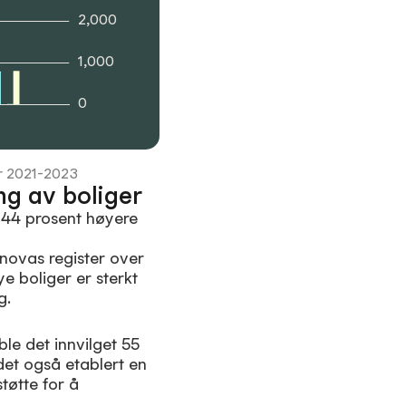
2,000
1,000
0
der 2021-2023
ng av boliger
r 44 prosent høyere
Enovas register over
e boliger er sterkt
g.
ble det innvilget 55
det også etablert en
tøtte for å