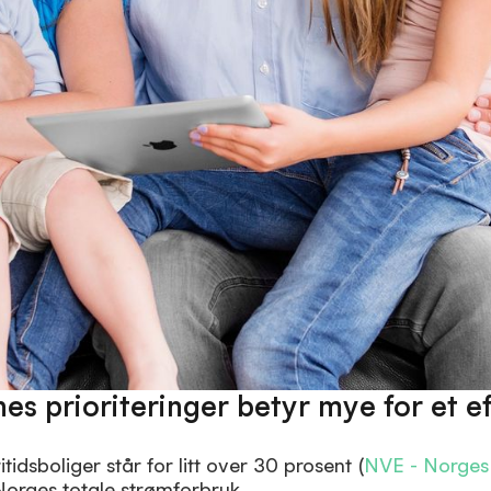
s prioriteringer betyr mye for et ef
idsboliger står for litt over 30 prosent (
NVE - Norges
Norges totale strømforbruk.