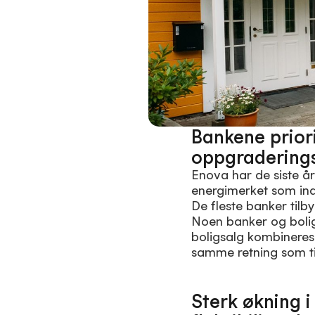
Bankene priori
oppgraderings
Enova har de siste år
energimerket som indi
De fleste banker tilbyr
Noen banker og bolig
boligsalg kombineres 
samme retning som ti
Sterk økning 