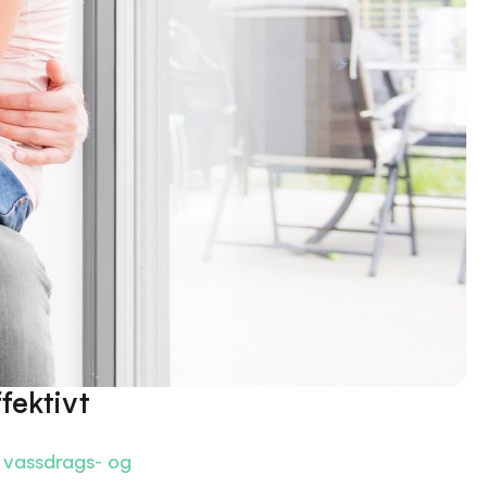
fektivt
 vassdrags- og