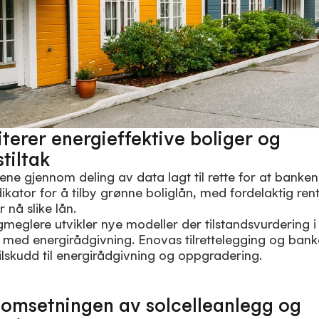
terer energieffektive boliger og
tiltak
ene gjennom deling av data lagt til rette for at banke
kator for å tilby grønne boliglån, med fordelaktig rent
 nå slike lån.
meglere utvikler nye modeller der tilstandsvurdering 
med energirådgivning. Enovas tilrettelegging og banke
lskudd til energirådgivning og oppgradering.
i omsetningen av solcelleanlegg og