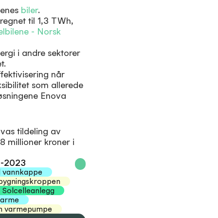
ngenes
biler
.
eregnet til 1,3 TWh,
elbilene - Norsk
nergi i andre sektorer
t.
fektivisering når
ksibilitet som allerede
 løsningene Enova
vas tildeling av
8 millioner kroner i
21-2023
d vannkappe
bygningskroppen
Solcelleanlegg
varme
nn varmepumpe