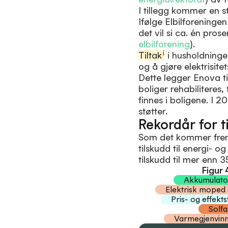
I tillegg kommer en s
Ifølge Elbilforeningen
det vil si ca. én prose
elbilforening
).
i
Tiltak
i husholdningene
og å gjøre elektrisite
Dette legger Enova ti
boliger rehabiliteres, 
finnes i boligene. I
støtter.
Rekordår for t
Som det kommer frem a
tilskudd til energi- o
tilskudd til mer enn 3
Figur 
Akkumulato
Elektrisk moped
Pris- og effekt
Solf
Varmegjenvinn