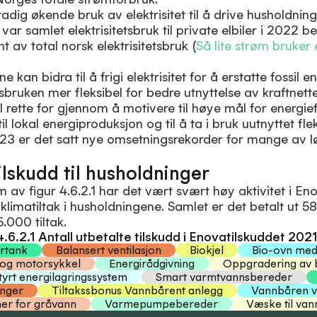
tadig økende bruk av elektrisitet til å drive husholdni
 var samlet elektrisitetsbruk til private elbiler i 2022 b
nt av total norsk elektrisitetsbruk (
Så lite strøm bruker 
 kan bidra til å frigi elektrisitet for å erstatte fossil e
tsbruken mer fleksibel for bedre utnyttelse av kraftnette
l rette for gjennom å motivere til høye mål for energief
til lokal energiproduksjon og til å ta i bruk uutnyttet fle
 2023 er det satt nye omsetningsrekorder for mange av
ilskudd til husholdninger
v figur 4.6.2.1 har det vært svært høy aktivitet i Eno
g klimatiltak i husholdningene. Samlet er det betalt ut 58
5.000 tiltak.
4.6.2.1 Antall utbetalte tilskudd i Enovatilskuddet 20
rtank
Balansert ventilasjon
Biokjel
Bio-ovn me
 og motorsykkel
Energirådgivning
Oppgradering av 
styrt energilagringssystem
Smart varmtvannsbereder
anger
Tiltakssbonus Vannbårent anlegg
Vannbåren 
er for gråvann
Varmepumpebereder
Væske til va