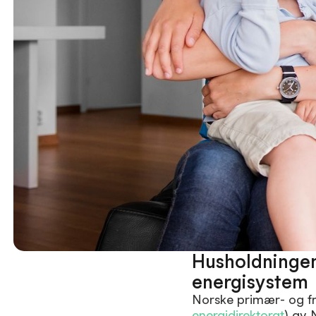
Husholdningene
energisystem
Norske primær- og frit
energidirektorat
) av 