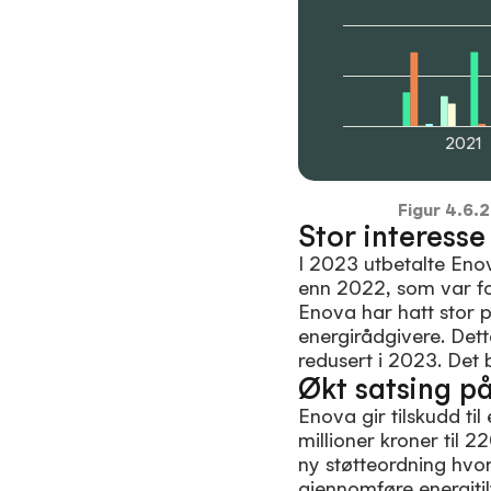
2021
Figur
4.6.2
Stor interess
I 2023 utbetalte Enov
enn 2022, som var fo
Enova har hatt stor p
energirådgivere. Dett
redusert i 2023. Det 
Økt satsing p
Enova gir tilskudd til
millioner kroner til 
ny støtteordning hvor
gjennomføre energitil