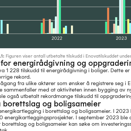
2022
2023
.1
:
Figuren viser antall utbetalte tilskudd i Enovatilskuddet un
e for energirådgivning og oppgraderi
a 1 228 tilskudd til energirådgivning i boliger. Dette e
rrige rekord.
ågang fra ulike aktører som ønsker å registrere seg i 
e sammenfaller med at aktiviteten innen bygging av ny
ble også utbetalt rekordmange tilskudd til oppgraderin
å borettslag og boligsameier
 energikartlegging i borettslag og boligsameier. I 2023 
220 energikartleggingsprosjekter. I september 2023 ble 
 borettslag og boligsameier kan søke om investeringss
tak.