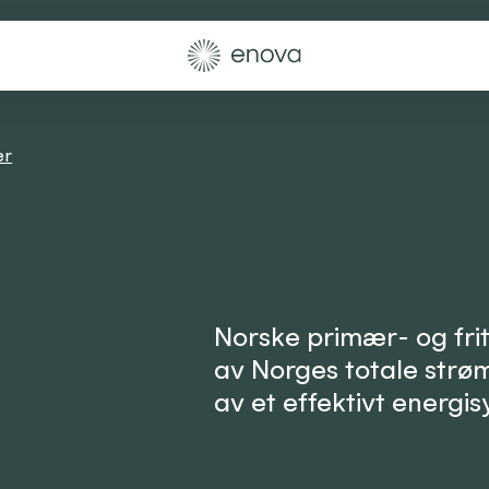
er
Norske primær- og friti
av Norges totale strøm
av et effektivt energis