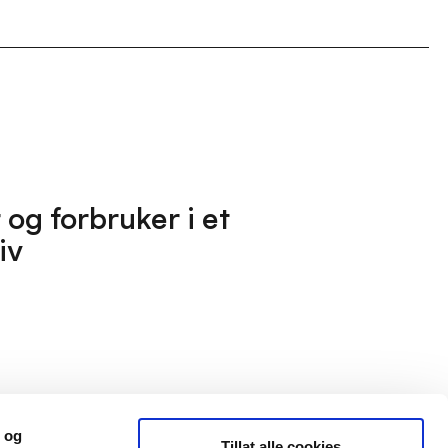
og forbruker i et
iv
d og
Tillat alle cookies