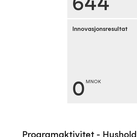
644
Innovasjonsresultat
0
MNOK
Programaktivitet - Hushold