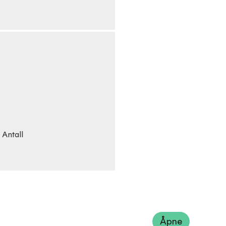
6
Antall
Åpne